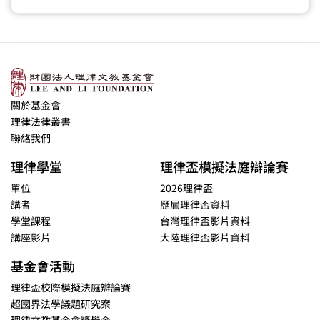
關於基金會
理律法律叢書
聯絡我們
理律學堂
理律盃模擬法庭辯論賽
單位
2026理律盃
講者
歷屆理律盃資料
學堂課程
台灣理律盃影片資料
講座影片
大陸理律盃影片資料
基金會活動
理律盃校際模擬法庭辯論賽
超國界法學議題研究案