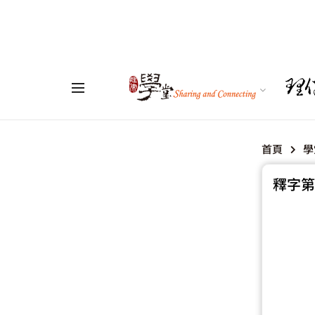
首頁
學
釋字第