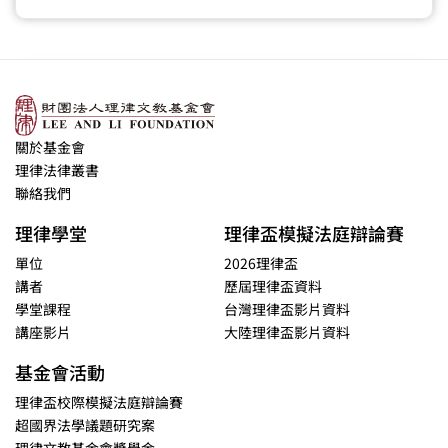
關於基金會
理律法律叢書
聯絡我們
理律學堂
理律盃模擬法庭辯論賽
單位
2026理律盃
講者
歷屆理律盃資料
學堂課程
台灣理律盃影片資料
講座影片
大陸理律盃影片資料
基金會活動
理律盃校際模擬法庭辯論賽
超國界法學議題研究案