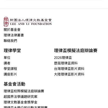
關於基金會
理律法律叢書
聯絡我們
理律學堂
理律盃模擬法庭辯論賽
單位
2026理律盃
講者
歷屆理律盃資料
學堂課程
台灣理律盃影片資料
講座影片
大陸理律盃影片資料
基金會活動
理律盃校際模擬法庭辯論賽
超國界法學議題研究案
理律文教基金會獎學金
理律盃大學公民行動方案競賽