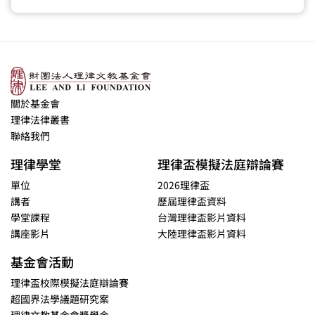
關於基金會
理律法律叢書
聯絡我們
理律學堂
理律盃模擬法庭辯論賽
單位
2026理律盃
講者
歷屆理律盃資料
學堂課程
台灣理律盃影片資料
講座影片
大陸理律盃影片資料
基金會活動
理律盃校際模擬法庭辯論賽
超國界法學議題研究案