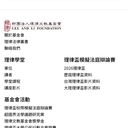
關於基金會
理律法律叢書
聯絡我們
理律學堂
理律盃模擬法庭辯論賽
單位
2026理律盃
講者
歷屆理律盃資料
學堂課程
台灣理律盃影片資料
講座影片
大陸理律盃影片資料
基金會活動
理律盃校際模擬法庭辯論賽
超國界法學議題研究案
理律文教基金會獎學金
理律盃大學公民行動方案競賽