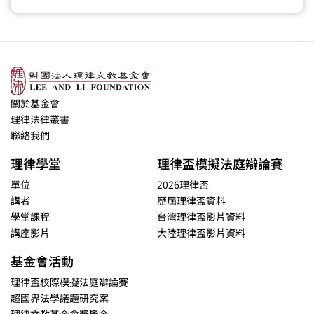
關於基金會
理律法律叢書
聯絡我們
理律學堂
理律盃模擬法庭辯論賽
單位
2026理律盃
講者
歷屆理律盃資料
學堂課程
台灣理律盃影片資料
講座影片
大陸理律盃影片資料
基金會活動
理律盃校際模擬法庭辯論賽
超國界法學議題研究案