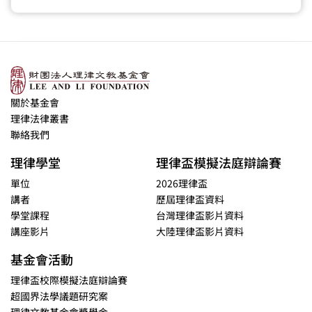
關於基金會
理律法律叢書
聯絡我們
理律學堂
理律盃模擬法庭辯論賽
單位
2026理律盃
講者
歷屆理律盃資料
學堂課程
台灣理律盃影片資料
講座影片
大陸理律盃影片資料
基金會活動
理律盃校際模擬法庭辯論賽
超國界法學議題研究案