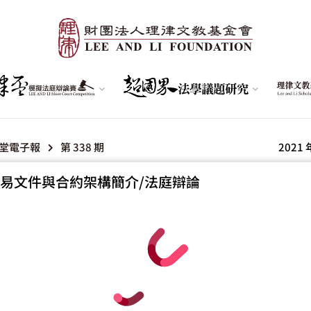
堂電子報
第 338 期
2021 
易文件與合約架構簡介/法庭辯論