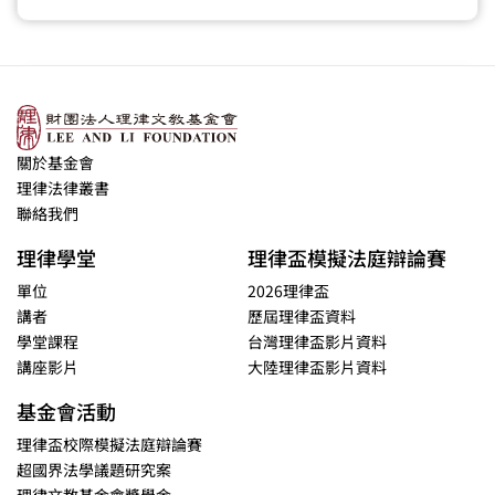
關於基金會
理律法律叢書
聯絡我們
理律學堂
理律盃模擬法庭辯論賽
單位
2026理律盃
講者
歷屆理律盃資料
學堂課程
台灣理律盃影片資料
講座影片
大陸理律盃影片資料
基金會活動
理律盃校際模擬法庭辯論賽
超國界法學議題研究案