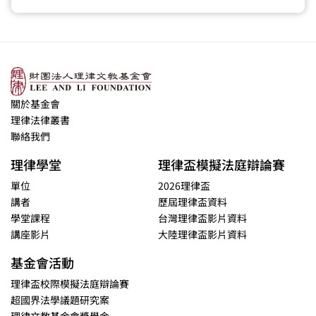
關於基金會
理律法律叢書
聯絡我們
理律學堂
理律盃模擬法庭辯論賽
單位
2026理律盃
講者
歷屆理律盃資料
學堂課程
台灣理律盃影片資料
講座影片
大陸理律盃影片資料
基金會活動
理律盃校際模擬法庭辯論賽
超國界法學議題研究案