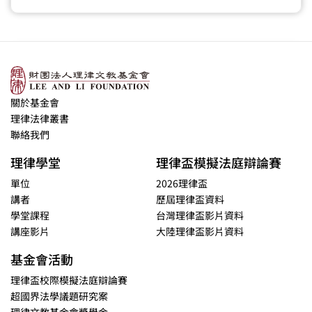
關於基金會
理律法律叢書
聯絡我們
理律學堂
理律盃模擬法庭辯論賽
單位
2026理律盃
講者
歷屆理律盃資料
學堂課程
台灣理律盃影片資料
講座影片
大陸理律盃影片資料
基金會活動
理律盃校際模擬法庭辯論賽
超國界法學議題研究案