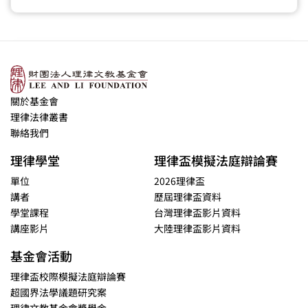
關於基金會
理律法律叢書
聯絡我們
理律學堂
理律盃模擬法庭辯論賽
單位
2026理律盃
講者
歷屆理律盃資料
學堂課程
台灣理律盃影片資料
講座影片
大陸理律盃影片資料
基金會活動
理律盃校際模擬法庭辯論賽
超國界法學議題研究案