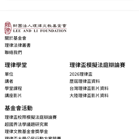
關於基金會
理律法律叢書
聯絡我們
理律學堂
理律盃模擬法庭辯論賽
單位
2026理律盃
講者
歷屆理律盃資料
學堂課程
台灣理律盃影片資料
講座影片
大陸理律盃影片資料
基金會活動
理律盃校際模擬法庭辯論賽
超國界法學議題研究案
理律文教基金會獎學金
理律盃大學公民行動方案競賽