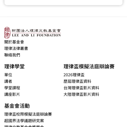
關於基金會
理律法律叢書
聯絡我們
理律學堂
理律盃模擬法庭辯論賽
單位
2026理律盃
講者
歷屆理律盃資料
學堂課程
台灣理律盃影片資料
講座影片
大陸理律盃影片資料
基金會活動
理律盃校際模擬法庭辯論賽
超國界法學議題研究案