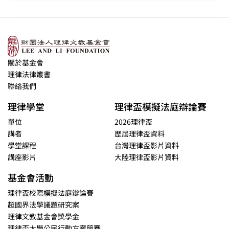
關於基金會
理律法律叢書
聯絡我們
理律學堂
理律盃模擬法庭辯論賽
單位
2026理律盃
講者
歷屆理律盃資料
學堂課程
台灣理律盃影片資料
講座影片
大陸理律盃影片資料
基金會活動
理律盃校際模擬法庭辯論賽
超國界法學議題研究案
理律文教基金會獎學金
理律盃大學公民行動方案競賽