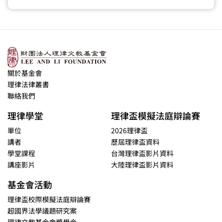
關於基金會
理律法律叢書
聯絡我們
理律學堂
理律盃模擬法庭辯論賽
單位
2026理律盃
講者
歷屆理律盃資料
學堂課程
台灣理律盃影片資料
講座影片
大陸理律盃影片資料
基金會活動
理律盃校際模擬法庭辯論賽
超國界法學議題研究案