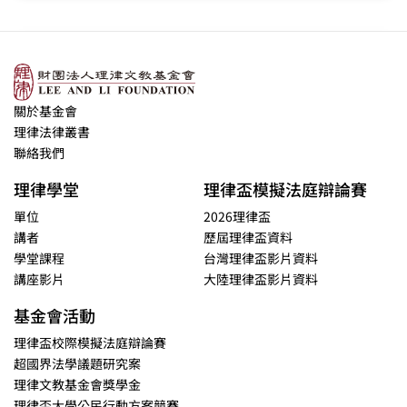
關於基金會
理律法律叢書
聯絡我們
理律學堂
理律盃模擬法庭辯論賽
單位
2026理律盃
講者
歷屆理律盃資料
學堂課程
台灣理律盃影片資料
講座影片
大陸理律盃影片資料
基金會活動
理律盃校際模擬法庭辯論賽
超國界法學議題研究案
理律文教基金會獎學金
理律盃大學公民行動方案競賽