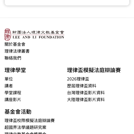
關於基金會
理律法律叢書
聯絡我們
理律學堂
理律盃模擬法庭辯論賽
單位
2026理律盃
講者
歷屆理律盃資料
學堂課程
台灣理律盃影片資料
講座影片
大陸理律盃影片資料
基金會活動
理律盃校際模擬法庭辯論賽
超國界法學議題研究案