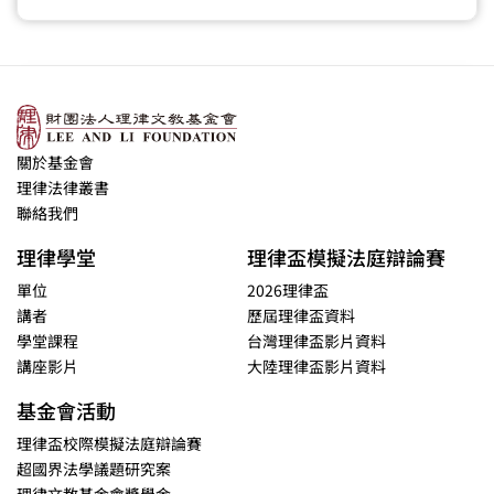
關於基金會
理律法律叢書
聯絡我們
理律學堂
理律盃模擬法庭辯論賽
單位
2026理律盃
講者
歷屆理律盃資料
學堂課程
台灣理律盃影片資料
講座影片
大陸理律盃影片資料
基金會活動
理律盃校際模擬法庭辯論賽
超國界法學議題研究案