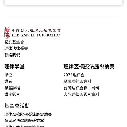
關於基金會
理律法律叢書
聯絡我們
理律學堂
理律盃模擬法庭辯論賽
單位
2026理律盃
講者
歷屆理律盃資料
學堂課程
台灣理律盃影片資料
講座影片
大陸理律盃影片資料
基金會活動
理律盃校際模擬法庭辯論賽
超國界法學議題研究案