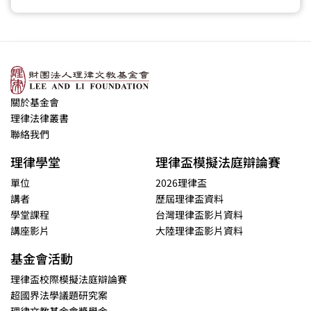
關於基金會
理律法律叢書
聯絡我們
理律學堂
理律盃模擬法庭辯論賽
單位
2026理律盃
講者
歷屆理律盃資料
學堂課程
台灣理律盃影片資料
講座影片
大陸理律盃影片資料
基金會活動
理律盃校際模擬法庭辯論賽
超國界法學議題研究案