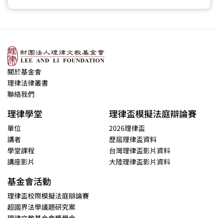
關於基金會
理律法律叢書
聯絡我們
理律學堂
理律盃模擬法庭辯論賽
單位
2026理律盃
講者
歷屆理律盃資料
學堂課程
台灣理律盃影片資料
講座影片
大陸理律盃影片資料
基金會活動
理律盃校際模擬法庭辯論賽
超國界法學議題研究案