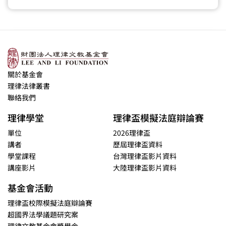
關於基金會
理律法律叢書
聯絡我們
理律學堂
理律盃模擬法庭辯論賽
單位
2026理律盃
講者
歷屆理律盃資料
學堂課程
台灣理律盃影片資料
講座影片
大陸理律盃影片資料
基金會活動
理律盃校際模擬法庭辯論賽
超國界法學議題研究案