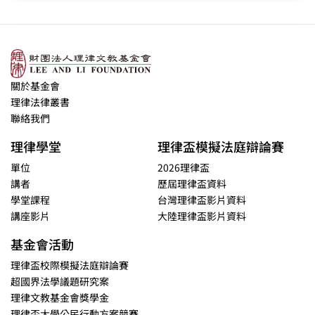
關於基金會
理律法律叢書
聯絡我們
理律學堂
理律盃模擬法庭辯論賽
單位
2026理律盃
講者
歷屆理律盃資料
學堂課程
台灣理律盃影片資料
講座影片
大陸理律盃影片資料
基金會活動
理律盃校際模擬法庭辯論賽
超國界法學議題研究案
理律文教基金會獎學金
理律盃大學公民行動方案競賽