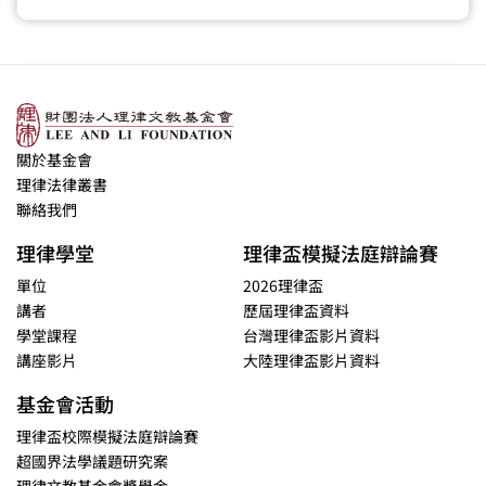
關於基金會
理律法律叢書
聯絡我們
理律學堂
理律盃模擬法庭辯論賽
單位
2026理律盃
講者
歷屆理律盃資料
學堂課程
台灣理律盃影片資料
講座影片
大陸理律盃影片資料
基金會活動
理律盃校際模擬法庭辯論賽
超國界法學議題研究案