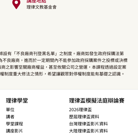
講座地點
理律文教基金會
03條設有「不良廠商刊登黑名單」之制度。廠商如發生政府採購法第
列為不良廠商，進而於一定期間內不能參加政府採購案件之投標或決標
廠商之影響至關廠商權益，甚至攸關公司之營運，本課程透過設定案
停權制度重大修法之情形，希望讓觀眾對停權制度能有基礎之認識。
理律學堂
理律盃模擬法庭辯論賽
單位
2026理律盃
講者
歷屆理律盃資料
學堂課程
台灣理律盃影片資料
講座影片
大陸理律盃影片資料