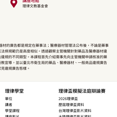
講座地點
理律文教基金會
醫療器材的廣告都是規定在藥事法；醫療器材管理法公布後，不論是藥事
其法條規範仍是高度相似。透過觀察主管機關針對藥品及醫療器材違
告違規的不同類型。本課程首先介紹需事先向主管機關申請核准的藥
衛教宣導，並以臺北市衛生局的藥品、醫療器材、一般商品違規廣告
常見違規廣告態樣。
理律學堂
理律盃模擬法庭辯論賽
單位
2026理律盃
講者
歷屆理律盃資料
學堂課程
台灣理律盃影片資料
講座影片
大陸理律盃影片資料