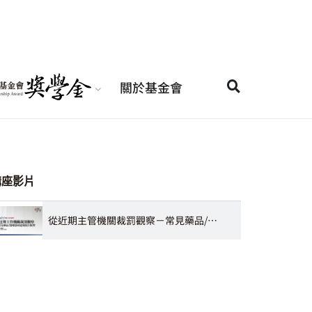
關於基金會
講座影片
從近期主管機關裁罰觀察－常見藥品/醫療器材違規廣告類型 陳香羽律師