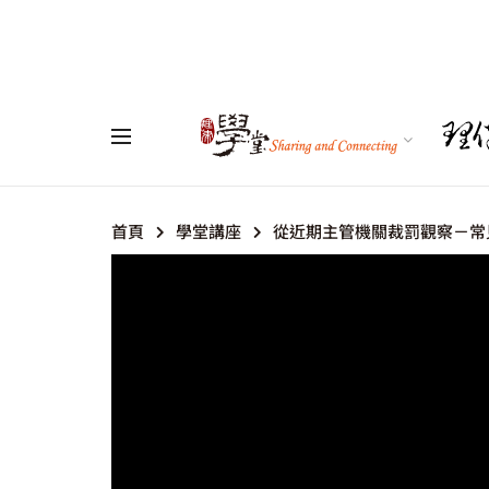
首頁
學堂講座
從近期主管機關裁罰觀察－常