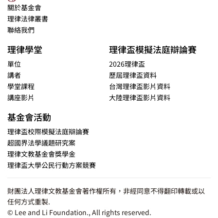
關於基金會
理律法律叢書
聯絡我們
理律學堂
理律盃模擬法庭辯論賽
單位
2026理律盃
講者
歷屆理律盃資料
學堂課程
台灣理律盃影片資料
講座影片
大陸理律盃影片資料
基金會活動
理律盃校際模擬法庭辯論賽
超國界法學議題研究案
理律文教基金會獎學金
理律盃大學公民行動方案競賽
財團法人理律文教基金會著作權所有，非經同意不得翻印轉載或以
任何方式重製.
© Lee and Li Foundation., All rights reserved.