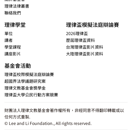
理律法律叢書
聯絡我們
理律學堂
理律盃模擬法庭辯論賽
單位
2026理律盃
講者
歷屆理律盃資料
學堂課程
台灣理律盃影片資料
講座影片
大陸理律盃影片資料
基金會活動
理律盃校際模擬法庭辯論賽
超國界法學議題研究案
理律文教基金會獎學金
理律盃大學公民行動方案競賽
財團法人理律文教基金會著作權所有，非經同意不得翻印轉載或以
任何方式重製.
© Lee and Li Foundation., All rights reserved.