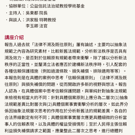
．協辦單位：公益信託法治斌教授學術基金
．主持人：
吳東都
院長
．與談人：
洪家殷
特聘教授
李玉卿
法官
講座介紹
報告人過去就「法律不溯及既往原則」屢有論述，主要均以抽象法
規範之內容為研究素材，比較新舊法規範，分析新法秩序是否具有
溯及效力、是否對於信賴原有規範者帶來衝擊，除了據以分析新法
秩序的正當性，並釐清立法者應否於建構新法秩序時，引人配套的
各種信賴保護措施（例如過渡條款、損失補償、排除適用等等）。
本報告則是在具體的案例中思考「信賴保護原則」（法律不溯及既
往原則）與損失補償的問題，從而開啟許多新的視野與想法。報告
人認為，在具體個案中思考信賴保護問題，與單純針對抽象法規範
來檢視有相當大的不同：針對具體個案原則上應分為二層次(1)抽象
法規範差異比對層次與(2)具體個案事實衝擊分析的層次，如此界分
係因抽象法規層次思考的作用在於分析新舊法的規範差異，各自的
合法界線劃定有何不同；具體個案事實層次應更具體細微的分析當
事人的信賴表現，以及具體的權益受損情形；至於人民得主張信賴
利益損失補償請求之範圍，應彙整此二層次之思考，進行總體判