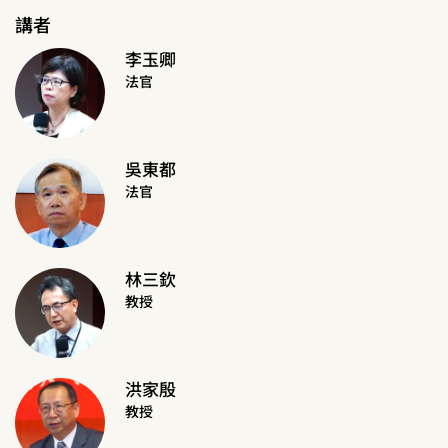
講者
李玉卿
法官
吳東都
法官
林三欽
教授
洪家殷
教授