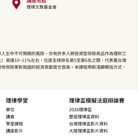
講座地點
理律文教基金會
嫁人生中不可預期的風險，亦有許多人將投資型保險商品作為理財工
）高達10~11%左右，位居全球排名第5至第6名之間，代表著台灣
對地保險業對我國的經濟貢獻度也很高。本課程用較淺顯概括方式，
。
理律學堂
理律盃模擬法庭辯論賽
單位
2026理律盃
講者
歷屆理律盃資料
學堂課程
台灣理律盃影片資料
講座影片
大陸理律盃影片資料