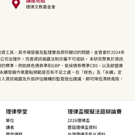
講座地點
理律文教基金會
資工具，其市場發展及監理實為眾所關切的問題。金管會於2024年
化公司治理外，完善資訊揭露法制亦屬不可或缺。 本研究聚焦於資訊
的標準，例如綠色債券準則GBP、氣候債券標準CBS，以及歐盟甫
行永續發展作業要點規範是否有不足之處。在「綠色」及「永續」定
行人資訊揭露及外部評估機構的監管提出建議，期可降低漂綠風險，
理律學堂
理律盃模擬法庭辯論賽
單位
2026理律盃
講者
歷屆理律盃資料
學堂課程
台灣理律盃影片資料