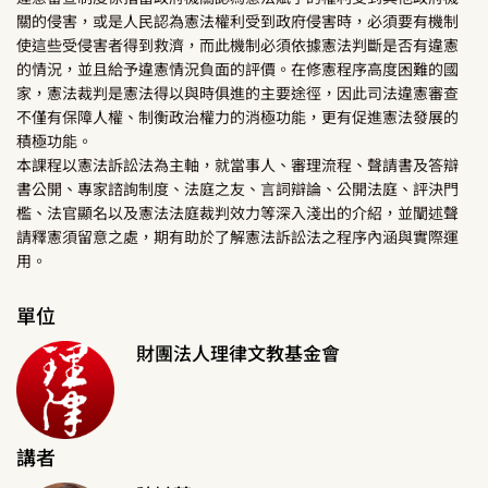
關的侵害，或是人民認為憲法權利受到政府侵害時，必須要有機制
使這些受侵害者得到救濟，而此機制必須依據憲法判斷是否有違憲
的情況，並且給予違憲情況負面的評價。在修憲程序高度困難的國
家，憲法裁判是憲法得以與時俱進的主要途徑，因此司法違憲審查
不僅有保障人權、制衡政治權力的消極功能，更有促進憲法發展的
積極功能。
本課程以憲法訴訟法為主軸，就當事人、審理流程、聲請書及答辯
書公開、專家諮詢制度、法庭之友、言詞辯論、公開法庭、評決門
檻、法官顯名以及憲法法庭裁判效力等深入淺出的介紹，並闡述聲
請釋憲須留意之處，期有助於了解憲法訴訟法之程序內涵與實際運
用。
單位
財團法人理律文教基金會
講者