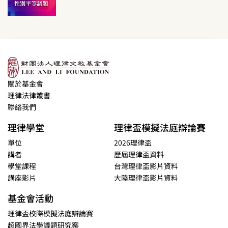
關於基金會
理律法律叢書
聯絡我們
理律學堂
理律盃模擬法庭辯論賽
單位
2026理律盃
講者
歷屆理律盃資料
學堂課程
台灣理律盃影片資料
講座影片
大陸理律盃影片資料
基金會活動
理律盃校際模擬法庭辯論賽
超國界法學議題研究案