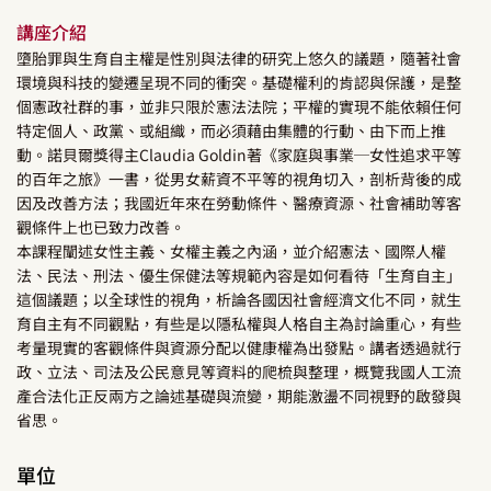
講座介紹
墮胎罪與生育自主權是性別與法律的研究上悠久的議題，隨著社會
環境與科技的變遷呈現不同的衝突。基礎權利的肯認與保護，是整
個憲政社群的事，並非只限於憲法法院；平權的實現不能依賴任何
特定個人、政黨、或組織，而必須藉由集體的行動、由下而上推
動。諾貝爾獎得主Claudia Goldin著《家庭與事業─女性追求平等
的百年之旅》一書，從男女薪資不平等的視角切入，剖析背後的成
因及改善方法；我國近年來在勞動條件、醫療資源、社會補助等客
觀條件上也已致力改善。
本課程闡述女性主義、女權主義之內涵，並介紹憲法、國際人權
法、民法、刑法、優生保健法等規範內容是如何看待「生育自主」
這個議題；以全球性的視角，析論各國因社會經濟文化不同，就生
育自主有不同觀點，有些是以隱私權與人格自主為討論重心，有些
考量現實的客觀條件與資源分配以健康權為出發點。講者透過就行
政、立法、司法及公民意見等資料的爬梳與整理，概覽我國人工流
產合法化正反兩方之論述基礎與流變，期能激盪不同視野的啟發與
省思。
單位