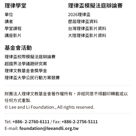
理律學堂
理律盃模擬法庭辯論賽
單位
2026理律盃
講者
歷屆理律盃資料
學堂課程
台灣理律盃影片資料
講座影片
大陸理律盃影片資料
基金會活動
理律盃校際模擬法庭辯論賽
超國界法學議題研究案
理律文教基金會獎學金
理律盃大學公民行動方案競賽
財團法人理律文教基金會著作權所有，非經同意不得翻印轉載或以
任何方式重製.
© Lee and Li Foundation., All rights reserved.
Tel:
+886- 2-2760-6111
/ Fax:
+886-2-2756-5111
E-mail:
foundation@leeandli.org.tw