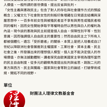
人價值、一般所謂的普世價值，提出反省與批判。
「女性主義與憲政民主」包含了對人的存在與社會運作方式的預設
概念；父權文化下社會對女性的刻板印象埋藏在日常語言結構與深
層思想中。一百多年前女性與被殖民者並不享有與男性或殖民者相
同的權利，因而女性開始爭取平等權時自然以男性與白人的權利為
內涵。現今談的憲政與民主前提是個人自由，保障性別平等、性別
意識，因而強調個人自由民主的重要性；然而自由民主之下所有人
都被個體化，遺忘「受折磨者」的關係，本質上是把人培養成自17
世紀以降歐洲社會發展進到主權國家、工業社會、資本主義、民主
社會之後，所發展出來的理想個人模型，個人並不能決定個人的市
場價值、亦無法撼動體制。講者探究由歐美國家主宰視為理所當然
的民主自由制度，從多元的觀察角度提出批判與省思，跳脫二元的
東方與西方、民主與獨裁、國家與社會等對立的論述，打破學術成
規，開拓不同的視野。
單位
財團法人理律文教基金會