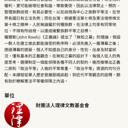
權利，更可能破壞社會和諧，導致衝突，因此以法律禁止、預防、
管理族群歧視，有其必要性。以反歧視為中心之族群平等法，在世
界各國已有立法先例；而在台灣，根據憲法第七條及憲法增修條文
第十條之精神，人民無論屬於何種族群，在法律上均享有同等地
位，不得有所歧視，以達成維繫族群平等之目標。
羅爾斯(John Rawls)《正義論》提出了「無知之幕」的理論，假設
一群人在建立彼此都能接受的秩序時，必須先進入一層薄幕之後；
透過薄幕的遮蔽，個人不知道自己的身分、性別、出身及財富狀
況，僅有基本的正義觀念。在無知之幕的設計下，每個人從人的角
度思考，選擇制定一個能保障各種不同人的契約，進而推導出正義
二原則「政治平等」人格的平等尊重、「政治平等」資源的均勻分
配。本課程從華人歷史發展脈絡談起，到近代平等觀念的詮釋，期
有助於瞭解憲法平等權保障之內涵。
單位
財團法人理律文教基金會