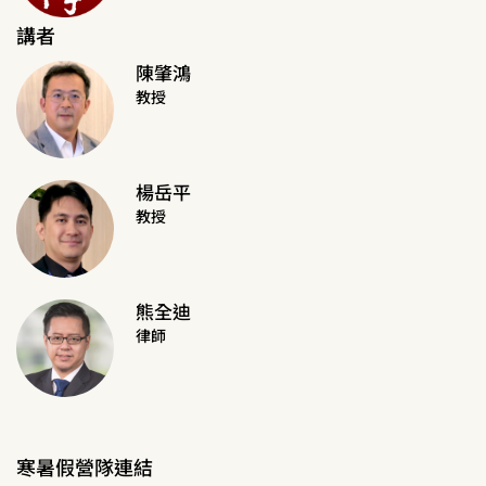
講者
陳肇鴻
教授
楊岳平
教授
熊全迪
律師
寒暑假營隊連結