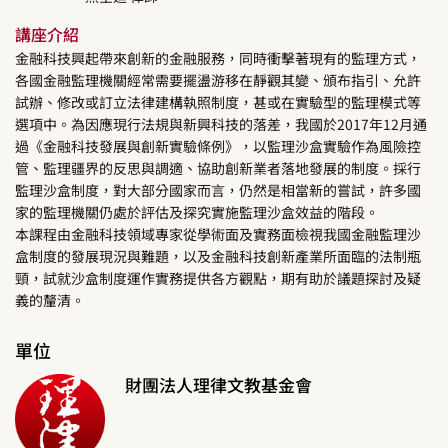
講座介紹
金融科技興起帶來創新的金融服務，同時衝擊著現有的監理方式，
各國金融監理機關經常需要擺盪游移在靜觀其變、頒布指引、允許
試辦、修改或訂立法律建構執照制度，甚或在實驗型的監理模式等
選項中。為因應現行法規與新興科技的落差，我國於2017年12月通
過《金融科技發展與創新實驗條例》，以監理沙盒實驗作為風險控
管、監理疆界的反思與調適、協助創新業者落地發展的制度。採行
監理沙盒制度，對大部分國家而言，仍然是相當新的嘗試，許多國
家的監理機關仍處於評估及探究實施監理沙盒效益的階段。
本課程由金融科技領域專家從學術面及實務面檢視我國金融監理沙
盒制度的發展現況與難題，以及金融科技創新產業所面臨的法制瓶
頸，試就沙盒制度運作實務提供各方觀點，期有助於議題探討及疑
義的釐清。
單位
財團法人理律文教基金會