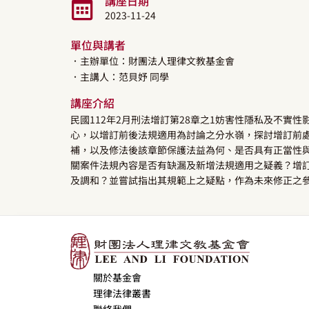
講座日期
2023-11-24
單位與講者
．主辦單位：財團法人理律文教基金會
．主講人：
范貝妤
同學
講座介紹
民國112年2月刑法增訂第28章之1妨害性隱私及不實性影
心，以增訂前後法規適用為討論之分水嶺，探討增訂前
補，以及修法後該章節保護法益為何、是否具有正當性
關案件法規內容是否有缺漏及新增法規適用之疑義？增
及調和？並嘗試指出其規範上之疑點，作為未來修正之
關於基金會
理律法律叢書