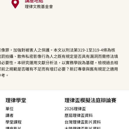
講座地點
理律文教基金會
像罪，加強對被害人之保護。本文以刑法第319-1至319-4條為核
處罰拍攝、散佈私密影像行為人之既有規定是否具有漏洞而需修法填
與必要性。本研究運用文獻分析法，以實務學說為基礎，檢視過去相
訂前之規範是否確有不足而有增訂必要？新訂專章與舊有規定之適用
參考。
理律學堂
理律盃模擬法庭辯論賽
單位
2026理律盃
講者
歷屆理律盃資料
學堂課程
台灣理律盃影片資料
講座影片
大陸理律盃影片資料