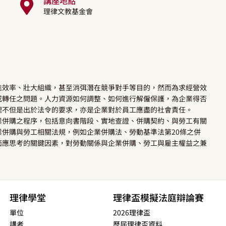
講座地點
理律文教基金會
進效率、壯大組織，甚至消弭潛在競爭對手等目的，然而為求經營效
或轉任之問題。人力資源如何調整、如何進行解僱保護，為企業得否
理不但是出於法令的要求，亦是企業對於員工應盡的社會責任。
業併購之程序，包括意向書階段、實地查證、併購契約、與勞工有關
併購與勞工相關法規，例如企業併購法、勞動基準法第20條之併
面應思考的關鍵因素，對勞動關係與企業併購、勞工與雇主權益之兼
理律學堂
理律盃模擬法庭辯論賽
單位
2026理律盃
講者
歷屆理律盃資料