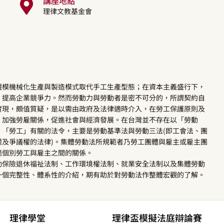
講座地點
理律文教基金會
規模機械化生產與製造模式取代手工生產型態；在資本主義盛行下，
、提高企業競爭力。然而勞動力與勞動者是密不可分的，所謂契約自
實現，頗值質疑，是以需由政府及法律適時介入，在勞工保護原則及
，加強勞雇關係，促進社會與經濟發展。在台灣並不存在以「勞動
「勞工」有關的法令，主要是勞動基準法與勞動三法(即工會法、團
及爭議權的法律)。集體勞動法所規範者乃勞工團體與雇主或雇主團
範個別勞工與雇主之間的關係。
動保險退休福祉法制、工作環境權法制、就業安全法制以及集體勞動
一個完整性、體系性的介紹，期有助於對勞動法作整體宏觀的了解。
理律學堂
理律盃模擬法庭辯論賽