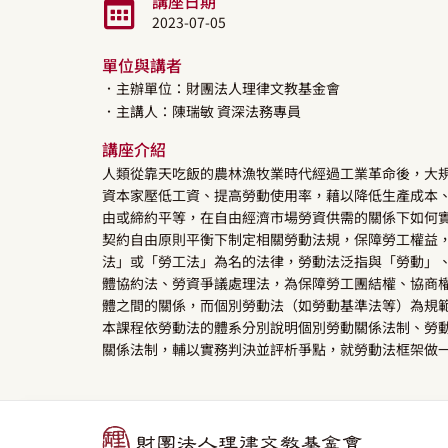
講座日期
2023-07-05
單位與講者
．主辦單位：財團法人理律文教基金會
．主講人：
陳瑞敏
資深法務專員
講座介紹
人類從靠天吃飯的農林漁牧業時代經過工業革命後，大
資本家壓低工資、提高勞動使用率，藉以降低生產成本
由或締約平等，在自由經濟市場勞資供需的關係下如何
契約自由原則平衡下制定相關勞動法規，保障勞工權益
法」或「勞工法」為名的法律，勞動法泛指與「勞動」、
體協約法、勞資爭議處理法，為保障勞工團結權、協商權
體之間的關係，而個別勞動法（如勞動基準法等）為規
本課程依勞動法的體系分別說明個別勞動關係法制、勞
關係法制，輔以實務判決並評析爭點，就勞動法框架做