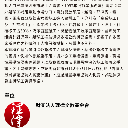
動人口已無法因應市場上之需求，1992年《就業服務法》開始引進
外籍移工補足勞動市場缺口。目前開放印尼、越南、菲律賓、泰
國、馬來西亞及蒙古六國移工進入台灣工作，分別為「產業移工」
及「社福移工」。產業移工占70%，包含廠工、營建工、漁工，社
福移工占30%，為家庭監護工、機構看護工及家庭幫傭。國際勞工
組織針對保障外籍移工權益通過多項公約與建議書，影響了許多國
家所建立之外籍移工人權保障機制，台灣也不例外。
本課程介紹台灣引進外籍移工之歷程及法規，點出外籍移工所面臨
的困境，例如休息嚴重不足、境外漁工勞權侵害、勞資爭議、職場
性騷擾性侵害等問題，以及我國政策法規亟需解決的移工禁轉之爭
議、客工問題等等，並說明新北市府112年7月1日起施行的「外國人
勞資爭議協調人實施計畫」，透過建置專業協調人制度，以期解決
雇主與移工勞資爭議。
單位
財團法人理律文教基金會