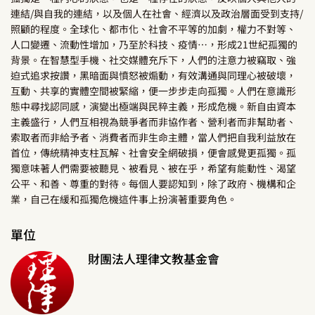
連結/與自我的連結，以及個人在社會、經濟以及政治層面受到支持/
照顧的程度。全球化、都市化、社會不平等的加劇，權力不對等、
人口變遷、流動性增加，乃至於科技、疫情…，形成21世紀孤獨的
背景。在智慧型手機、社交媒體充斥下，人們的注意力被竊取、強
迫式追求按讚，黑暗面與憤怒被煽動，有效溝通與同理心被破壞，
互動、共享的實體空間被緊縮，便一步步走向孤獨。人們在意識形
態中尋找認同感，演變出極端與民粹主義，形成危機。新自由資本
主義盛行，人們互相視為競爭者而非協作者、營利者而非幫助者、
索取者而非給予者、消費者而非生命主體，當人們把自我利益放在
首位，傳統精神支柱瓦解、社會安全網破損，便會感覺更孤獨。孤
獨意味著人們需要被聽見、被看見、被在乎，希望有能動性、渴望
公平、和善、尊重的對待。每個人要認知到，除了政府、機構和企
業，自己在緩和孤獨危機這件事上扮演著重要角色。
單位
財團法人理律文教基金會