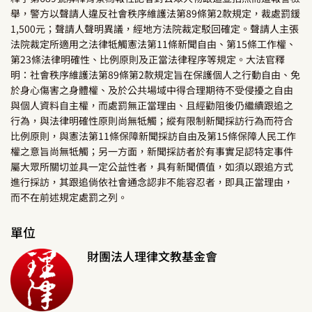
舉，警方以聲請人違反社會秩序維護法第89條第2款規定，裁處罰鍰
1,500元；聲請人聲明異議，經地方法院裁定駁回確定。聲請人主張
法院裁定所適用之法律牴觸憲法第11條新聞自由、第15條工作權、
第23條法律明確性、比例原則及正當法律程序等規定。大法官釋
明：社會秩序維護法第89條第2款規定旨在保護個人之行動自由、免
於身心傷害之身體權、及於公共場域中得合理期待不受侵擾之自由
與個人資料自主權，而處罰無正當理由、且經勸阻後仍繼續跟追之
行為，與法律明確性原則尚無牴觸；縱有限制新聞採訪行為而符合
比例原則，與憲法第11條保障新聞採訪自由及第15條保障人民工作
權之意旨尚無牴觸；另一方面，新聞採訪者於有事實足認特定事件
屬大眾所關切並具一定公益性者，具有新聞價值，如須以跟追方式
進行採訪，其跟追倘依社會通念認非不能容忍者，即具正當理由，
而不在前述規定處罰之列。
單位
財團法人理律文教基金會