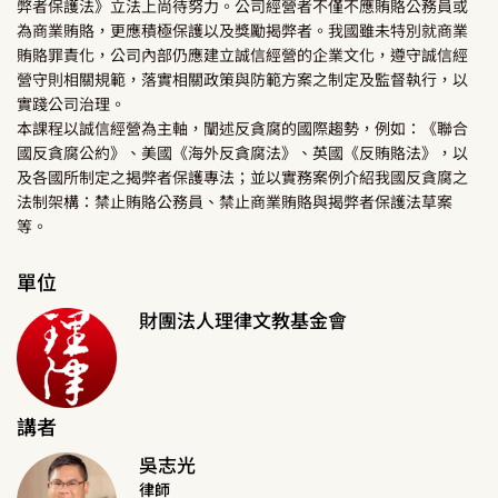
弊者保護法》立法上尚待努力。公司經營者不僅不應賄賂公務員或
為商業賄賂，更應積極保護以及獎勵揭弊者。我國雖未特別就商業
賄賂罪責化，公司內部仍應建立誠信經營的企業文化，遵守誠信經
營守則相關規範，落實相關政策與防範方案之制定及監督執行，以
實踐公司治理。
本課程以誠信經營為主軸，闡述反貪腐的國際趨勢，例如：《聯合
國反貪腐公約》、美國《海外反貪腐法》、英國《反賄賂法》，以
及各國所制定之揭弊者保護專法；並以實務案例介紹我國反貪腐之
法制架構：禁止賄賂公務員、禁止商業賄賂與揭弊者保護法草案
等。
單位
財團法人理律文教基金會
講者
吳志光
律師