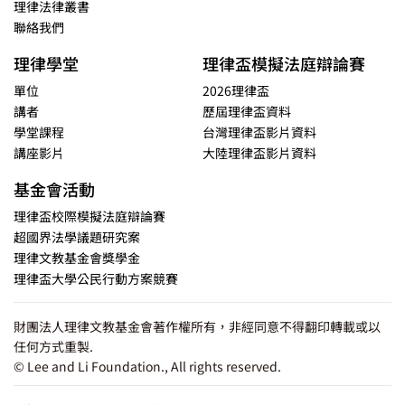
理律法律叢書
聯絡我們
理律學堂
理律盃模擬法庭辯論賽
單位
2026理律盃
講者
歷屆理律盃資料
學堂課程
台灣理律盃影片資料
講座影片
大陸理律盃影片資料
基金會活動
理律盃校際模擬法庭辯論賽
超國界法學議題研究案
理律文教基金會獎學金
理律盃大學公民行動方案競賽
財團法人理律文教基金會著作權所有，非經同意不得翻印轉載或以
任何方式重製.
© Lee and Li Foundation., All rights reserved.