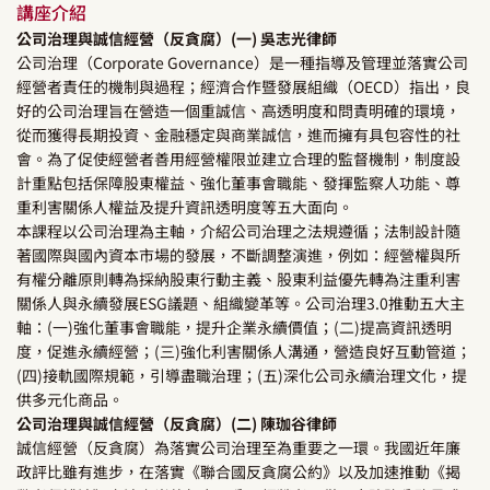
講座介紹
公司治理與誠信經營（反貪腐）(一) 吳志光律師
公司治理（Corporate Governance）是一種指導及管理並落實公司
經營者責任的機制與過程；經濟合作暨發展組織（OECD）指出，良
好的公司治理旨在營造一個重誠信、高透明度和問責明確的環境，
從而獲得長期投資、金融穩定與商業誠信，進而擁有具包容性的社
會。為了促使經營者善用經營權限並建立合理的監督機制，制度設
計重點包括保障股東權益、強化董事會職能、發揮監察人功能、尊
重利害關係人權益及提升資訊透明度等五大面向。
本課程以公司治理為主軸，介紹公司治理之法規遵循；法制設計隨
著國際與國內資本市場的發展，不斷調整演進，例如：經營權與所
有權分離原則轉為採納股東行動主義、股東利益優先轉為注重利害
關係人與永續發展ESG議題、組織變革等。公司治理3.0推動五大主
軸：(一)強化董事會職能，提升企業永續價值；(二)提高資訊透明
度，促進永續經營；(三)強化利害關係人溝通，營造良好互動管道；
(四)接軌國際規範，引導盡職治理；(五)深化公司永續治理文化，提
供多元化商品。
公司治理與誠信經營（反貪腐）(二) 陳珈谷律師
誠信經營（反貪腐）為落實公司治理至為重要之一環。我國近年廉
政評比雖有進步，在落實《聯合國反貪腐公約》以及加速推動《揭