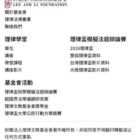
關於基金會
理律法律叢書
聯絡我們
理律學堂
理律盃模擬法庭辯論賽
單位
2026理律盃
講者
歷屆理律盃資料
學堂課程
台灣理律盃影片資料
講座影片
大陸理律盃影片資料
基金會活動
理律盃校際模擬法庭辯論賽
超國界法學議題研究案
理律文教基金會獎學金
理律盃大學公民行動方案競賽
財團法人理律文教基金會著作權所有，非經同意不得翻印轉載或以
任何方式重製.