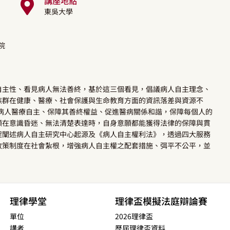
講座地點
東吳大學
院
自主性、看見病人無法善終，基於這三個看見，倡議病人自主理念、
族群在健康、醫療、社會保護與生命教育方面的資訊落差與資源不
重病人醫療自主、保障其善終權益、促進醫病關係和諧，保障每個人的
願在意識昏迷、無法清楚表達時，自身意願都能獲得法律的保障與貫
程闡述病人自主研究中心起源及《病人自主權利法》，透過四大服務
政策制度在社會紮根，增強病人自主權之配套措施、弭平不公平，並
理律學堂
理律盃模擬法庭辯論賽
單位
2026理律盃
講者
歷屆理律盃資料