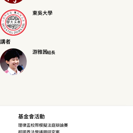
東吳大學
講者
游雅茜
組長
基金會活動
理律盃校際模擬法庭辯論賽
超國界法學議題研究案