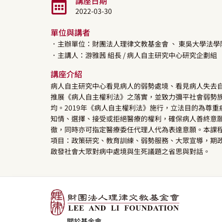
講座日期
2022-03-30
單位與講者
．主辦單位：財團法人理律文教基金會
、 東吳大學法學
．主講人：
游雅茜
組長
/ 病人自主研究中心研究企劃組
講座介紹
病人自主研究中心看見病人的弱勢處境、看見病人失去
推展《病人自主權利法》之落實，並致力彌平社會弱勢
均。2019年《病人自主權利法》施行，立法目的為尊
知情、選擇、接受或拒絕醫療的權利，確保病人善終意
徹，同時亦可指定醫療委任代理人代為表達意願。本課
項目：政策研究、教育訓練、弱勢服務、大眾宣導，期
啟發社會大眾對病中處境與生死議題之省思與對話。
關於基金會