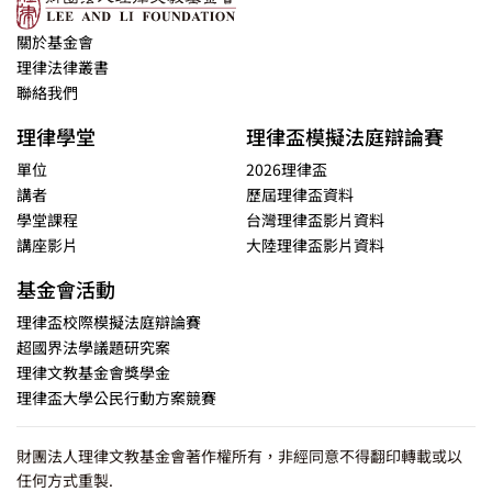
關於基金會
理律法律叢書
聯絡我們
理律學堂
理律盃模擬法庭辯論賽
單位
2026理律盃
講者
歷屆理律盃資料
學堂課程
台灣理律盃影片資料
講座影片
大陸理律盃影片資料
基金會活動
理律盃校際模擬法庭辯論賽
超國界法學議題研究案
理律文教基金會獎學金
理律盃大學公民行動方案競賽
財團法人理律文教基金會著作權所有，非經同意不得翻印轉載或以
任何方式重製.