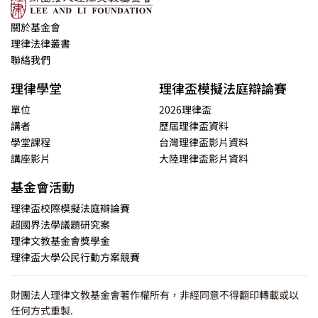
關於基金會
理律法律叢書
聯絡我們
理律學堂
理律盃模擬法庭辯論賽
單位
2026理律盃
講者
歷屆理律盃資料
學堂課程
台灣理律盃影片資料
講座影片
大陸理律盃影片資料
基金會活動
理律盃校際模擬法庭辯論賽
超國界法學議題研究案
理律文教基金會獎學金
理律盃大學公民行動方案競賽
財團法人理律文教基金會著作權所有，非經同意不得翻印轉載或以
任何方式重製.