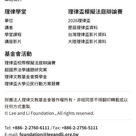
理律學堂
理律盃模擬法庭辯論賽
單位
2026理律盃
講者
歷屆理律盃資料
學堂課程
台灣理律盃影片資料
講座影片
大陸理律盃影片資料
基金會活動
理律盃校際模擬法庭辯論賽
超國界法學議題研究案
理律文教基金會獎學金
理律盃大學公民行動方案競賽
財團法人理律文教基金會著作權所有，非經同意不得翻印轉載或以
任何方式重製.
© Lee and Li Foundation., All rights reserved.
Tel:
+886- 2-2760-6111
/ Fax:
+886-2-2756-5111
E-mail:
foundation@leeandli.org.tw